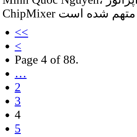
<<
<
Page 4 of 88.
…
2
3
4
5